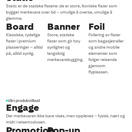
Static er de statiske flatene: de er store, ikoniske flater som
bygger merkevare over tid – umulige å overse, umulige å
glemme.
Board
Banner
Foil
Klassiske, tydelige
Store, statiske
Foliering av flater
flater i premium
flater som gir høy
som bagasjetraller
plasseringer – alltid
synlighet og
og andre mobile
på, alltid synlig.
langsiktig
elementer som
merkevarebygging.
følger reisende
gjennom
flyplassen.
Vårt produkttilbud
Engage
Der merkevaren ikke bare vises, men oppleves – fysisk, nært og
midt i reisemodusen.
Promotion
Pop-up