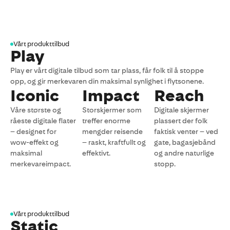
Vårt produkttilbud
Play
Play er vårt digitale tilbud som tar plass, får folk til å stoppe
opp, og gir merkevaren din maksimal synlighet i flytsonene.
Iconic
Impact
Reach
Våre største og
Storskjermer som
Digitale skjermer
råeste digitale flater
treffer enorme
plassert der folk
– designet for
mengder reisende
faktisk venter – ved
wow-effekt og
– raskt, kraftfullt og
gate, bagasjebånd
maksimal
effektivt.
og andre naturlige
merkevareimpact.
stopp.
Vårt produkttilbud
Static