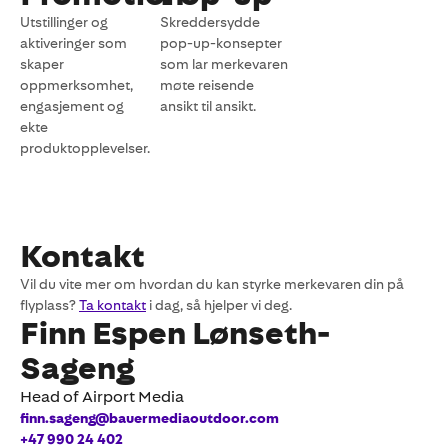
Utstillinger og
Skreddersydde
aktiveringer som
pop-up-konsepter
skaper
som lar merkevaren
oppmerksomhet,
møte reisende
engasjement og
ansikt til ansikt.
ekte
produktopplevelser.
Kontakt
Vil du vite mer om hvordan du kan styrke merkevaren din på
flyplass?
Ta kontakt
i dag, så hjelper vi deg.
Finn Espen Lønseth-
Sageng
Head of Airport Media
finn.sageng@bauermediaoutdoor.com
+47 990 24 402