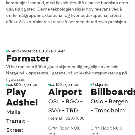
kampanjer i sanntid, med fleksibilitet til å tilpasse budskap etter
vær, tid og sted. Denne teknologien sikrer høy relevans ved å
treffe målgruppen akkurat når og hvor budskapet har størst
effekt. Slik kombineres kreativ frihet med datadrevet presisjon.
Vi er tilknyttet ca. 60 ulike DSPer
Formater
Vi har mer enn 800 digitale skjermer tilgjengelige over hele
Norge på kjøpesentre, i gatene, på kollektivknutepunkter og på
flyplasser.
ca. 800 skjermer
ca. 150 skjermer
7 skjermer
Play
Airport
Billboard
Adshel
OSL - BGO -
Oslo - Bergen
SVG - TRD
- Trondheim
Malls -
Format: 1920x1080
Transit -
CPM Floor: NOK
CPM Floor: NOK
Street
108
200