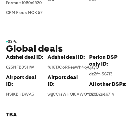
Format: 1080x1920
CPM Floor: NOK 57
SSPs
Global deals
Adshel deal ID:
Adshel deal ID:
Perion DSP
only ID:
623NFB0SHW
fu16TJOoRReaWh4xy6jayQ
dzZfY-56713
Airport deal
Airport deal
ID:
ID:
All other DSPs:
NSIKBHDWA3
wgCCrsWHQl0AWOYZZ85xzA
DntEQ-56714
TBA