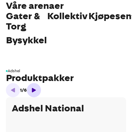
Våre arenaer
Gater &
Kollektiv
Kjøpesen
Torg
Bysykkel
Adshel
Produktpakker
1
/
6
Adshel National