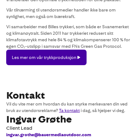
Vår tilnærming til utendørsmedier handler ikke bare om
synlighet, men også om bærekraft.
Vi samarbeider med Billes trykkeri, som både er Svanemerket
og klimanøytralt. Siden 2011 har trykkeriet redusert sitt
klimafotavtrykk med hele 84 % og klimakompenserer 100 % for
egen CO₂-utslipp i samsvar med FNs Green Gas Protocol.
Les
Les mer om vår trykkproduksjon
mer
om
vår
trykkproduksjon
Kontakt
Vil du vite mer om hvordan du kan styrke merkevaren din ved
bruk av utendørsreklame?
Ta kontakt
i dag, så hjelper vi deg.
Ingvar Grøthe
Client Lead
ingvar.grothe@bauermediaoutdoor.com