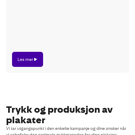
Les
Les mer
mer
Trykk og produksjon av
plakater
Vi tar utgangspunkt i den enkelte kampanje og dine ønsker når
vi anbefaler den optimale trykkmetoden for dine plakater.