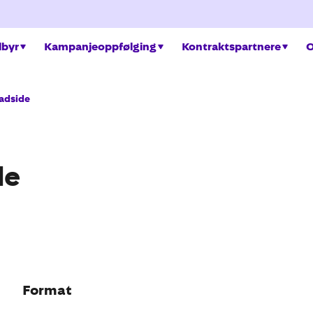
ilbyr
Kampanjeoppfølging
Kontraktspartnere
O
adside
de
Format