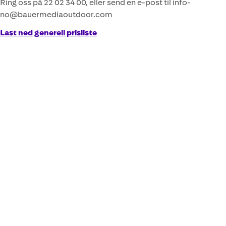
Ring oss på 22 02 34 00, eller send en e-post til info-
no@bauermediaoutdoor.com
Last ned generell prisliste