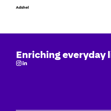
Adshel
Enriching everyday l